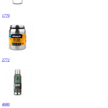
1
770
2
772
4
680