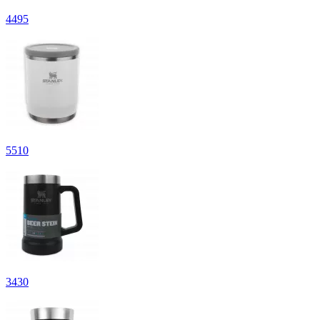
4
495
5
510
3
430