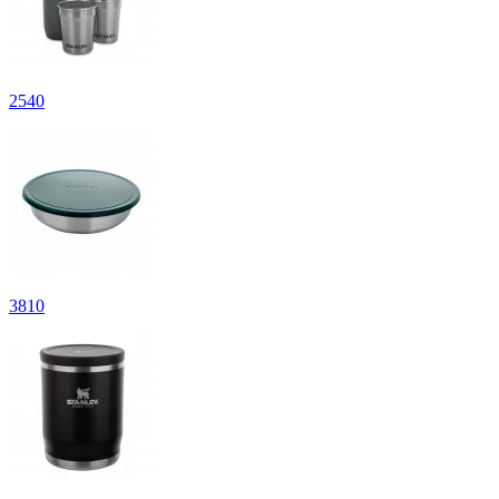
2
540
3
810