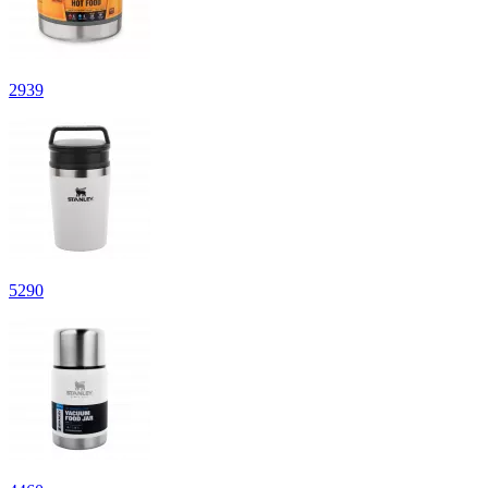
2
939
5
290