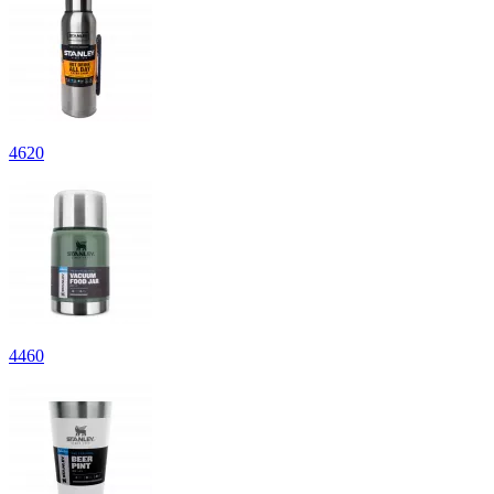
4
620
4
460