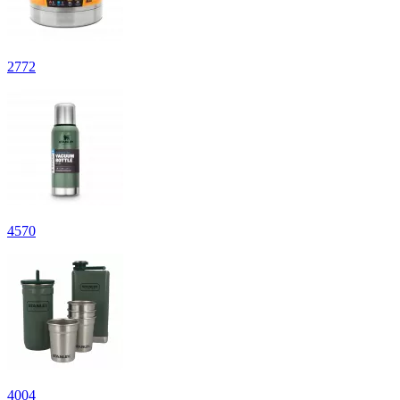
2
772
4
570
4
004