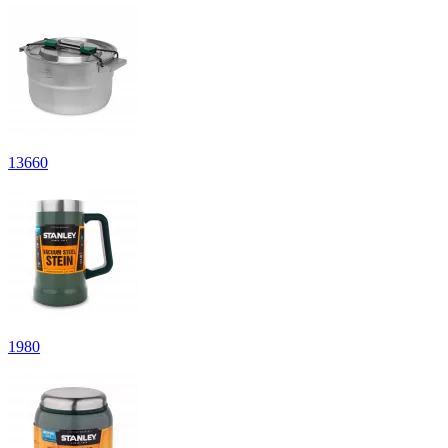
13
660
1
980