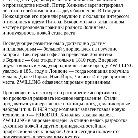
о производстве ножей, Питер Хенкельс зарегистрировал
логотип своей компании — двух близнецов. В Гильдии
Ножовщиков его приняли радушно и с большим интересом
относились к идеям Питера. Вскоре молва о талантливом
мастере преодолела границы родного Золингена,
и популярность ножей стала расти.
Последующее развитие было достаточно долгим
и планомерным — большой упор делался на изучение
вопроса. Так, первый офис за пределами Золингена —
в Берлине — был открыт только в 1810 году. Впервые
поучаствовать в международной выставке бренду ZWILLING
удалось в 1851 году в Лондоне — тогда компания получила
медаль. Далее Париж, Нью-Йорк, Чикаго. И везде призовые
места. ZWILLING обзавелся мировым признанием.
Производитель взял курс на расширение ассортимента,
но продолжал развивать ножевое направление. Стали
продаваться универсальные ножницы, посуда, маникюрные
наборы и т. д. В 1939 году компания запатентовала новую
технологию — FRIODUR. Холодная закалка вывела
ZWILLING в мировые лидеры. Активно велась разработка
кухонных ножей и других принадлежностей для
профессиональных поваров. Они и сегодня пользуются
популярность в ресторанных кухнях.