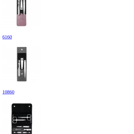
6
160
10
860