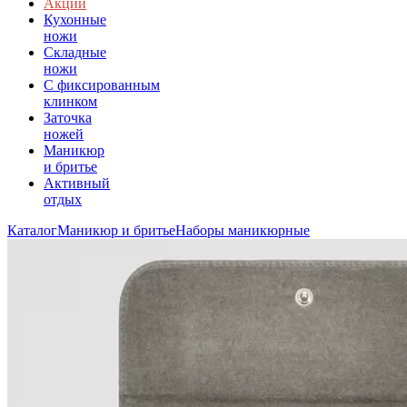
Акции
Кухонные
ножи
Складные
ножи
C фиксированным
клинком
Заточка
ножей
Маникюр
и бритье
Активный
отдых
Каталог
Маникюр и бритье
Наборы маникюрные