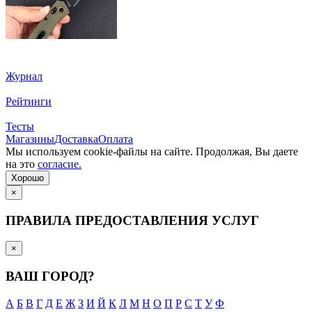
Журнал
Рейтинги
Тесты
Магазины
Доставка
Оплата
Мы используем cookie-файлы на сайте. Продолжая, Вы даете
на это
согласие.
Хорошо
×
ПРАВИЛА ПРЕДОСТАВЛЕНИЯ УСЛУГ
×
ВАШ ГОРОД?
А
Б
В
Г
Д
Е
Ж
З
И
Й
К
Л
М
Н
О
П
Р
С
Т
У
Ф