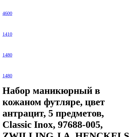
4
600
1
410
1
480
1
480
Набор маникюрный в
кожаном футляре, цвет
антрацит, 5 предметов,
Classic Inox, 97688-005,
ZWILLING J.A. HENCKELS