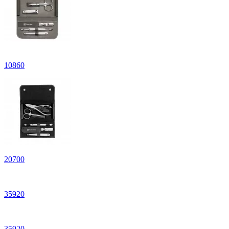
10
860
20
700
35
920
35
920