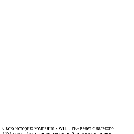
Свою историю компания ZWILLING ведет с далекого
1731 года. Тогда, воодушевленный новыми знаниями