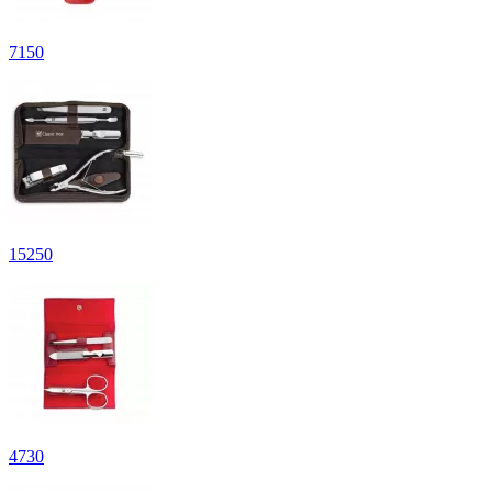
7
150
15
250
4
730