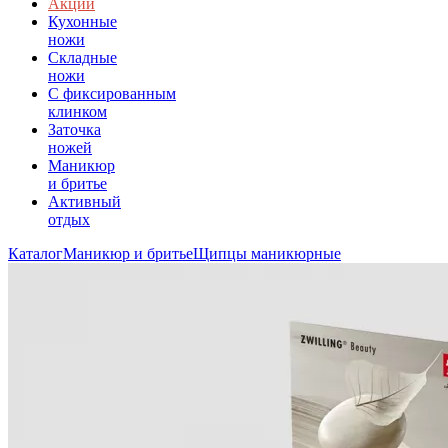
Акции
Кухонные
ножи
Складные
ножи
C фиксированным
клинком
Заточка
ножей
Маникюр
и бритье
Активный
отдых
Каталог
Маникюр и бритье
Щипцы маникюрные