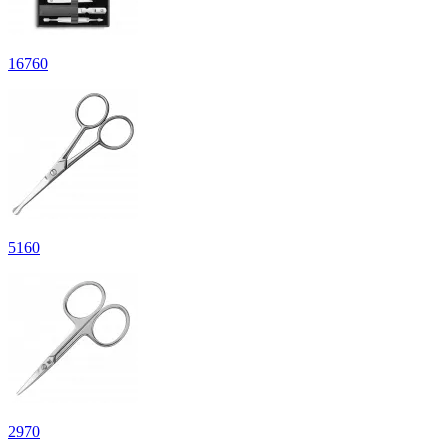
16
760
5
160
2
970