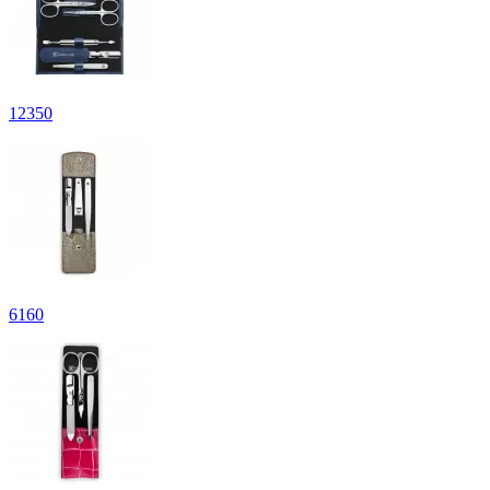
12
350
6
160