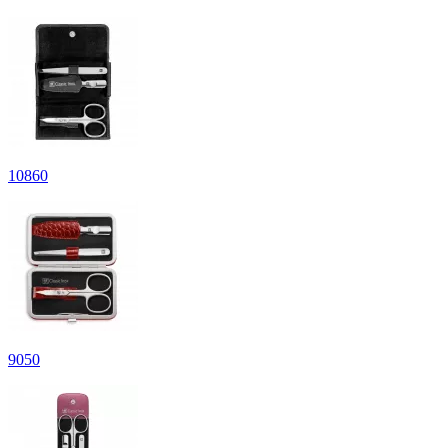
10
860
9
050