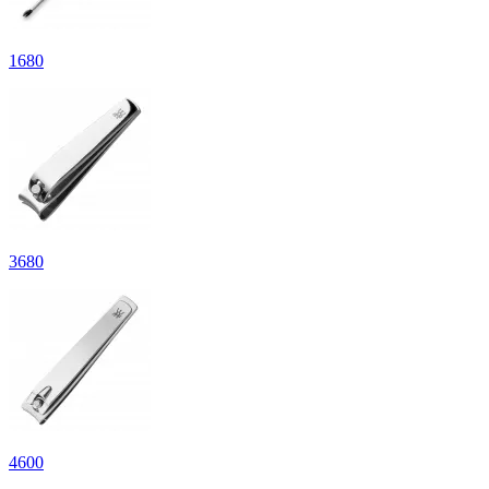
1
680
3
680
4
600