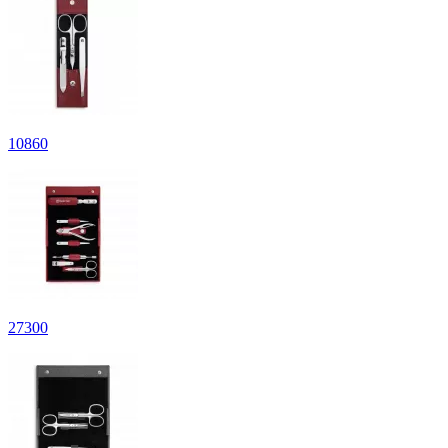
10
860
27
300