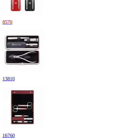
8
570
13
810
16
760