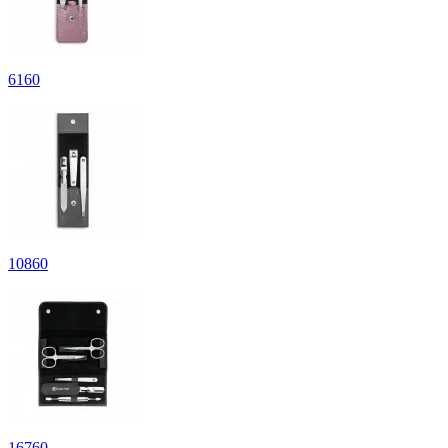
6
160
10
860
16
760