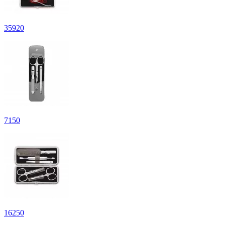
35
920
7
150
16
250