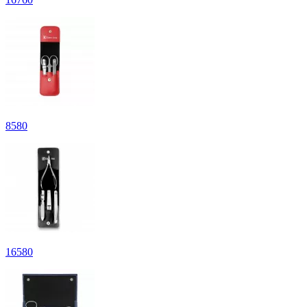
8
580
16
580