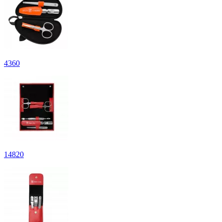
4
360
14
820