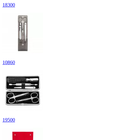
18
300
10
860
19
500