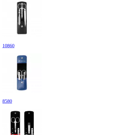
10
860
8
580