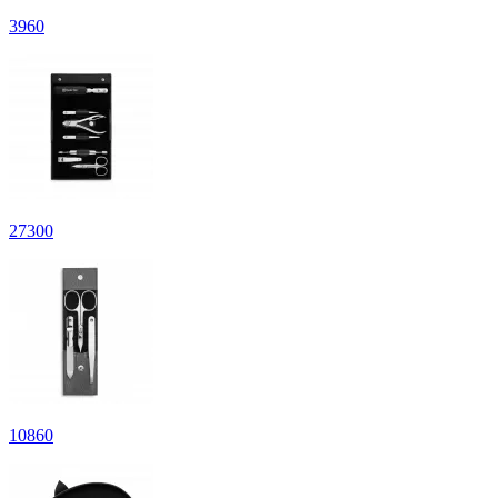
3
960
27
300
10
860