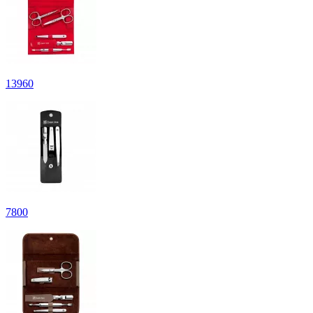
13
960
7
800