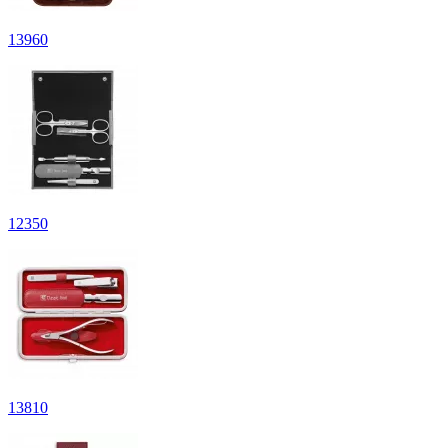
13
960
12
350
13
810