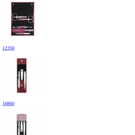
12
350
10
860