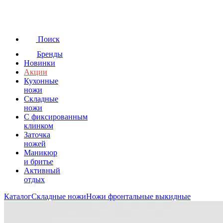
Поиск
Бренды
Новинки
Акции
Кухонные
ножи
Складные
ножи
C фиксированным
клинком
Заточка
ножей
Маникюр
и бритье
Активный
отдых
Каталог
Складные ножи
Ножи фронтальные выкидные