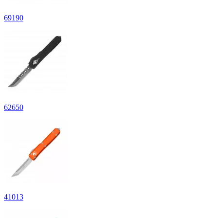
69
190
62
650
41
013