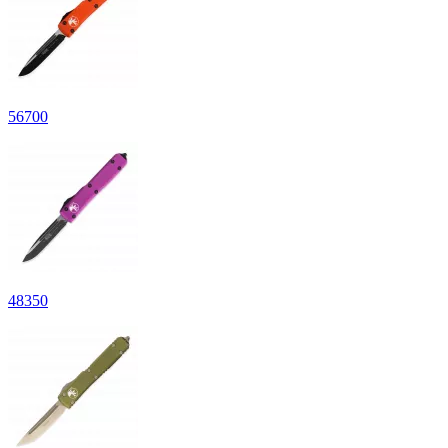
56
700
48
350