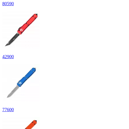
80
590
42
900
77
600