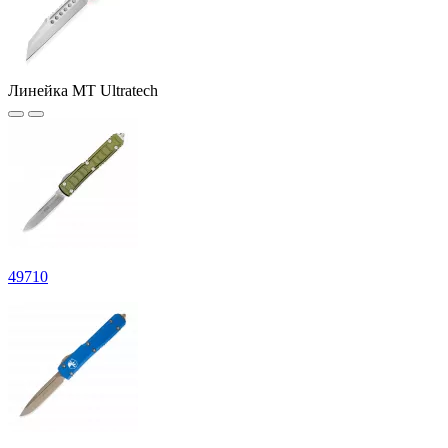
Линейка MT Ultratech
49
710