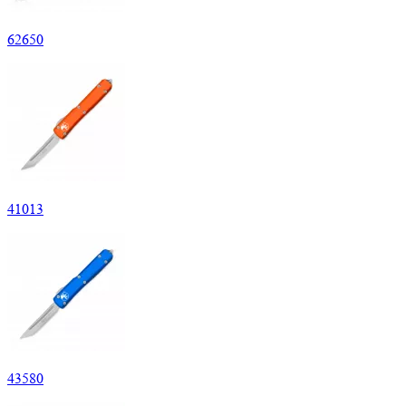
62
650
41
013
43
580