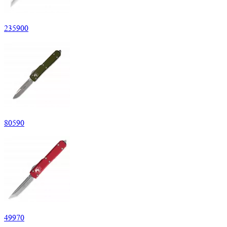
235
900
80
590
49
970