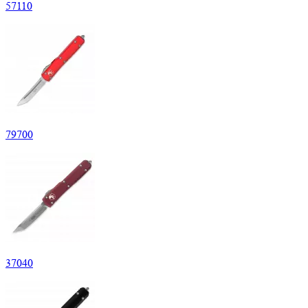
57
110
79
700
37
040