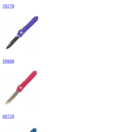
59
270
39
800
40
720