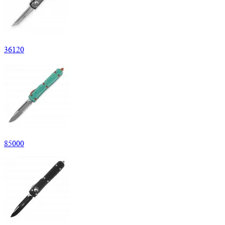
36
120
85
000