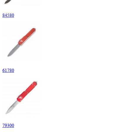
84
580
61
780
79
300