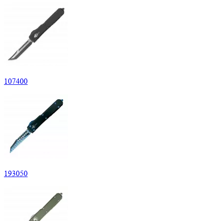
107
400
193
050