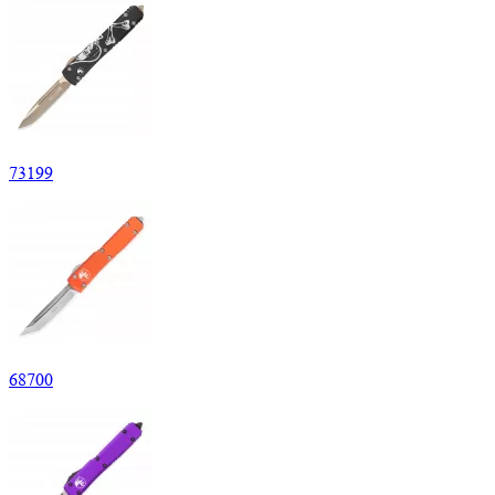
73
199
68
700