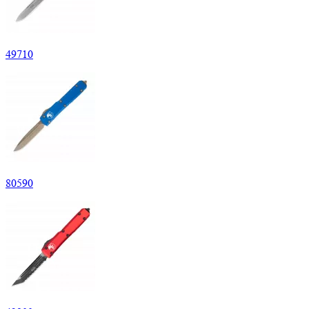
49
710
80
590