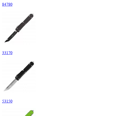
84
780
33
170
53
150