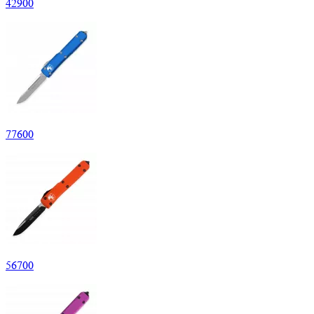
42
900
77
600
56
700