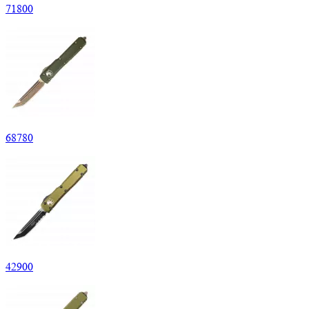
71
800
68
780
42
900