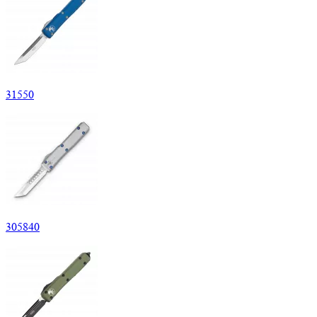
31
550
305
840