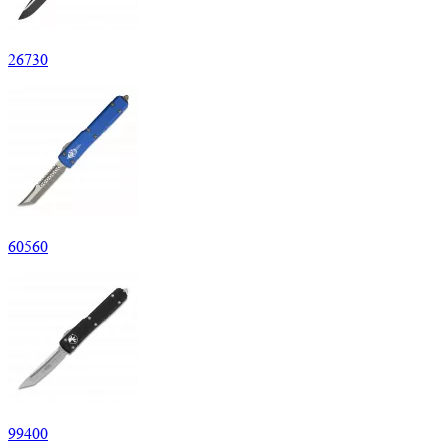
26
730
60
560
99
400