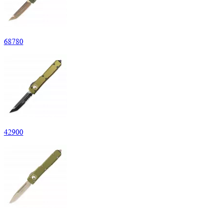
68
780
42
900