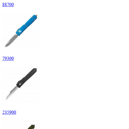
88
700
79
300
235
900