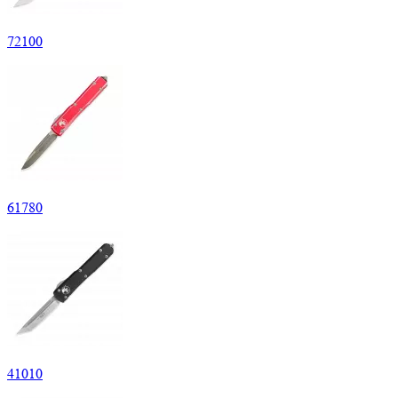
72
100
61
780
41
010