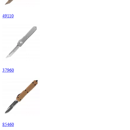
49
110
37
960
85
460