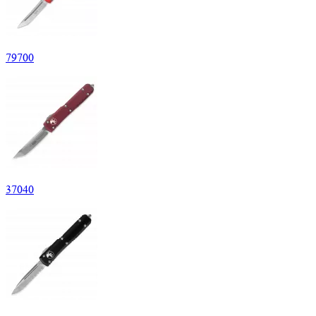
79
700
37
040