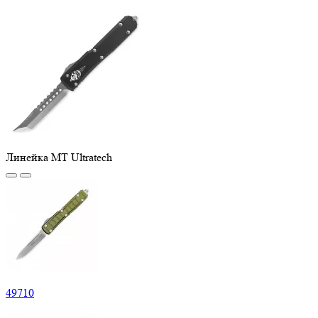
Линейка MT Ultratech
49
710