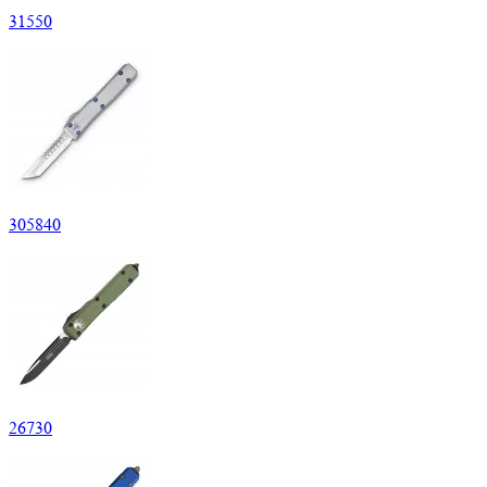
31
550
305
840
26
730