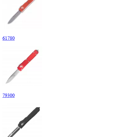
61
780
79
300