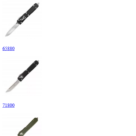
65
880
71
800