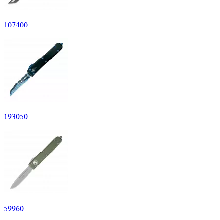
107
400
193
050
59
960