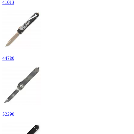
41
013
44
780
32
290