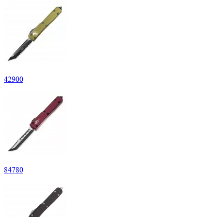
42
900
84
780