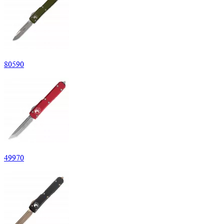
80
590
49
970