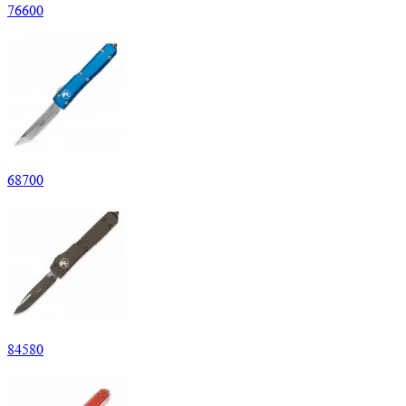
76
600
68
700
84
580