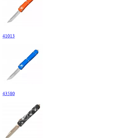
41
013
43
580