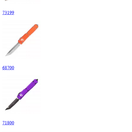
73
199
68
700
71
800