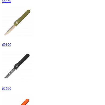
48
350
69
190
62
650