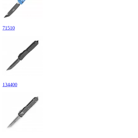
71
510
134
400