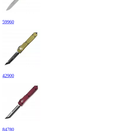
59
960
42
900
84
780