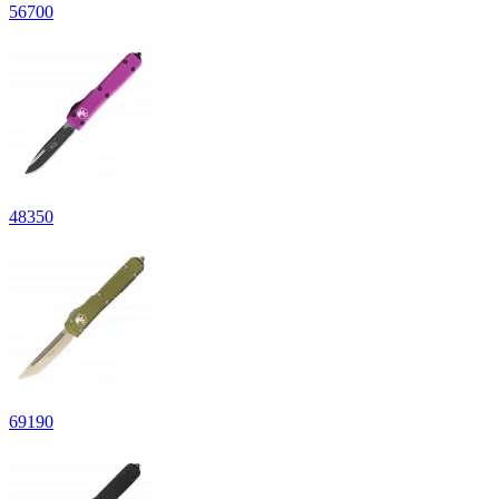
56
700
48
350
69
190