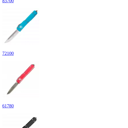
83
700
72
100
61
780