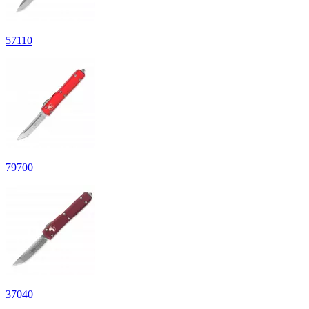
57
110
79
700
37
040