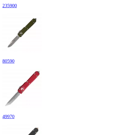
235
900
80
590
49
970