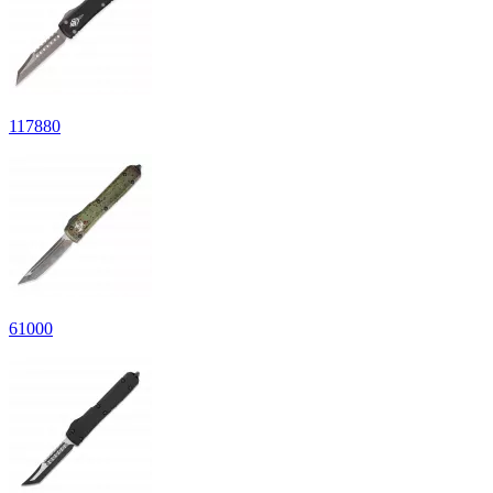
117
880
61
000