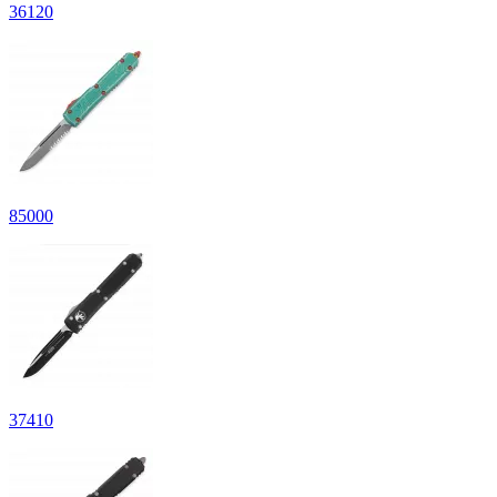
36
120
85
000
37
410