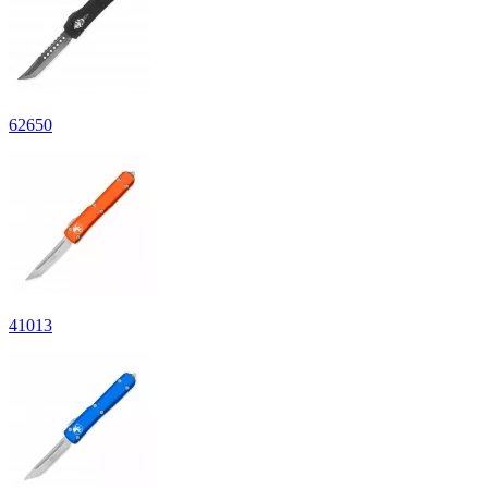
62
650
41
013