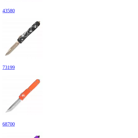
43
580
73
199
68
700