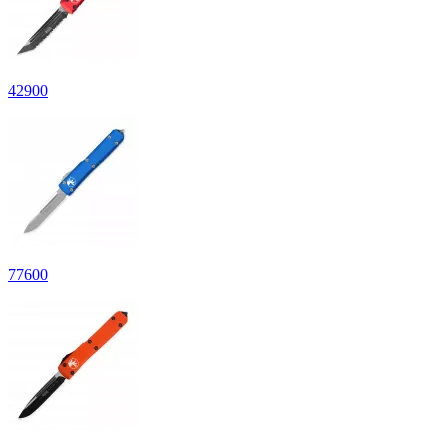
42
900
77
600