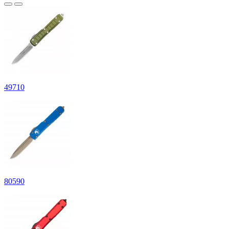
49
710
80
590