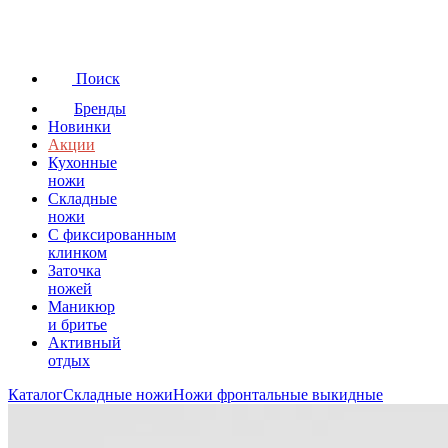
Поиск
Бренды
Новинки
Акции
Кухонные
ножи
Складные
ножи
C фиксированным
клинком
Заточка
ножей
Маникюр
и бритье
Активный
отдых
Каталог
Складные ножи
Ножи фронтальные выкидные