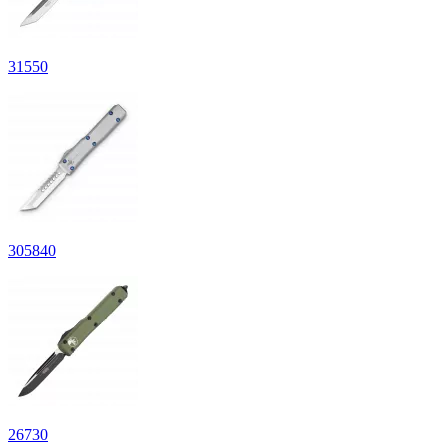
31
550
305
840
26
730