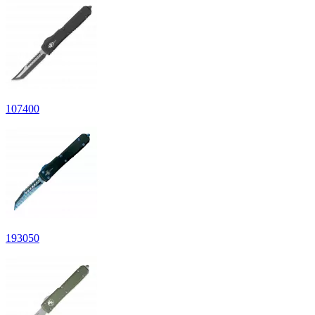
107
400
193
050