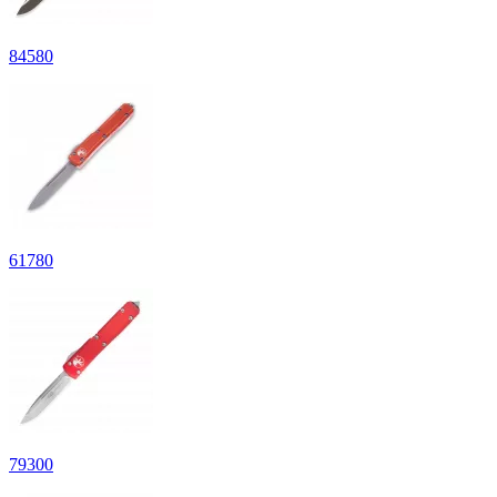
84
580
61
780
79
300