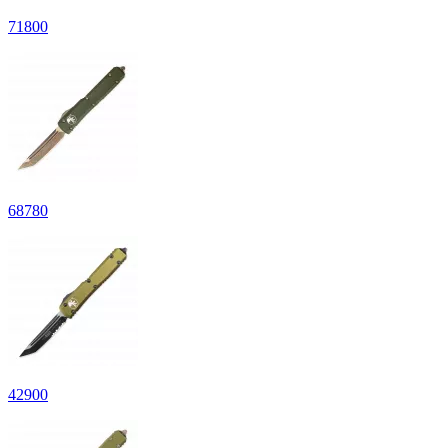
71
800
68
780
42
900