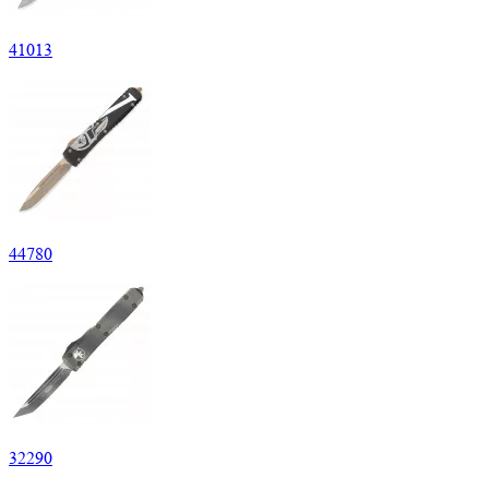
41
013
44
780
32
290