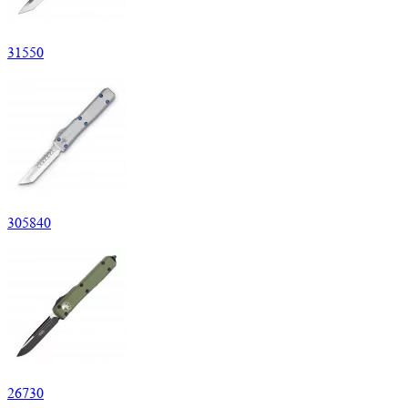
31
550
305
840
26
730