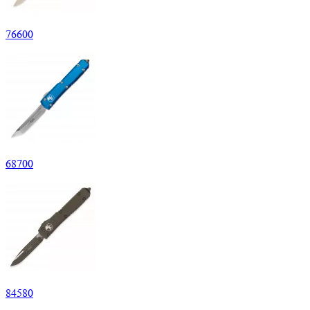
76
600
68
700
84
580