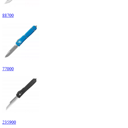
88
700
77
000
235
900