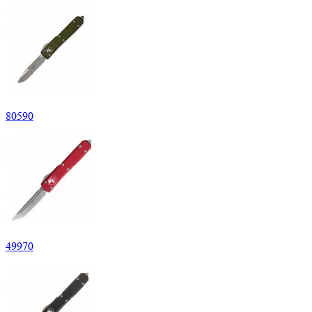
80
590
49
970