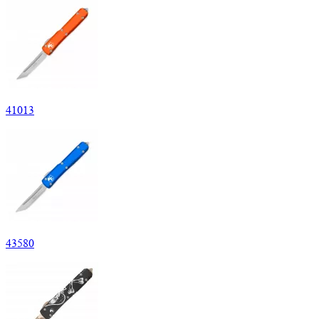
41
013
43
580