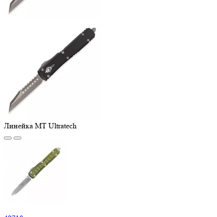
Линейка MT Ultratech