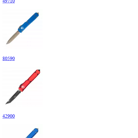
49
710
80
590
42
900