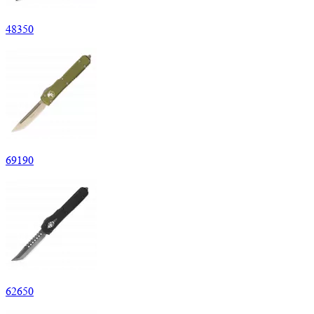
48
350
69
190
62
650