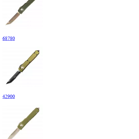
68
780
42
900