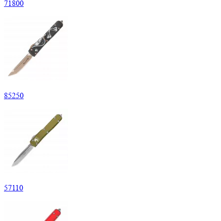
71
800
85
250
57
110