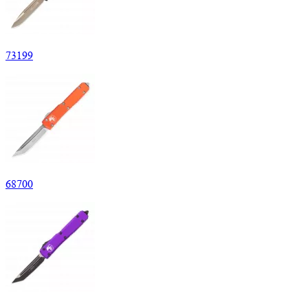
73
199
68
700