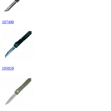
107
400
193
050