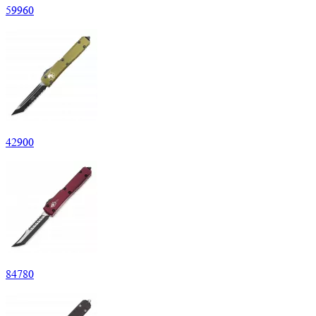
59
960
42
900
84
780