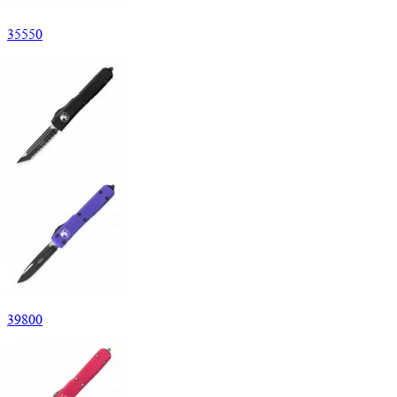
35
550
39
800