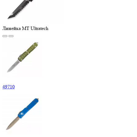
Линейка MT Ultratech
49
710