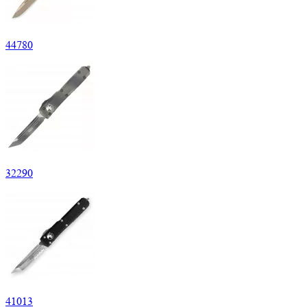
44
780
32
290
41
013