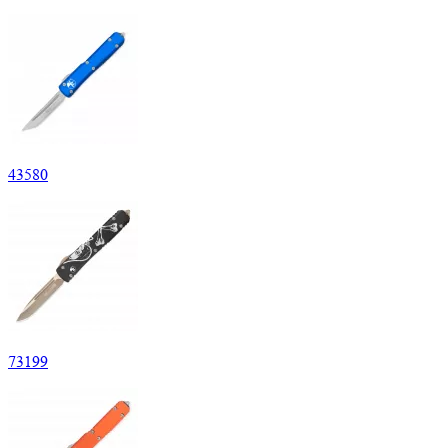
43
580
73
199