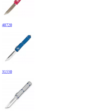
40
720
31
550