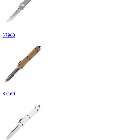
37
960
85
460