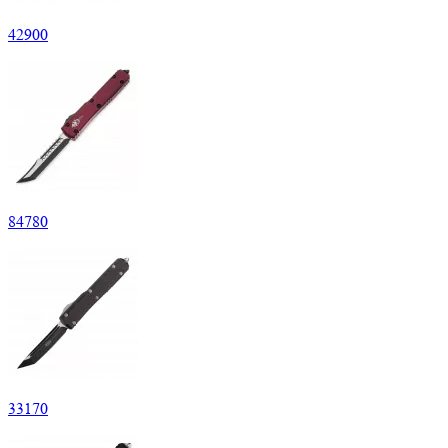
42
900
84
780
33
170