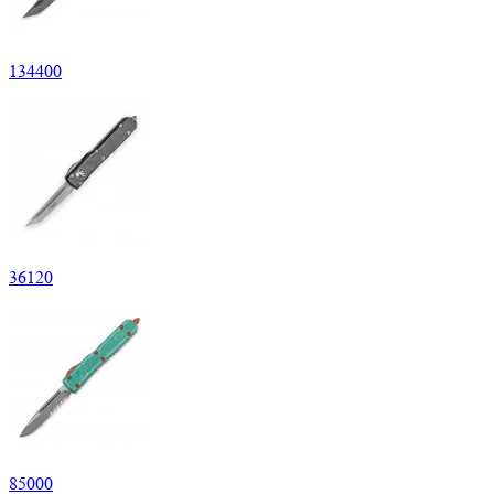
134
400
36
120
85
000