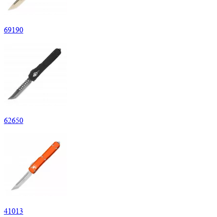
69
190
62
650
41
013