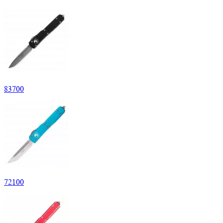
83
700
72
100