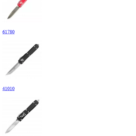
61
780
41
010