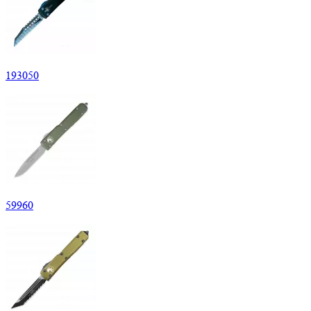
193
050
59
960