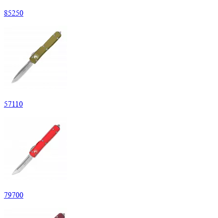
85
250
57
110
79
700