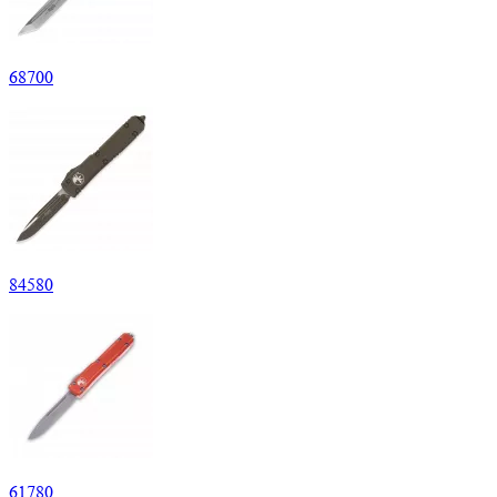
68
700
84
580
61
780