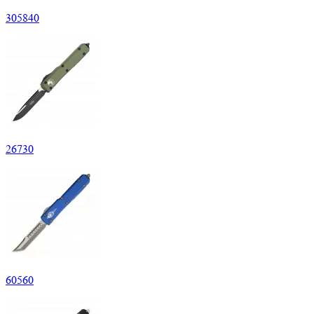
305
840
26
730
60
560