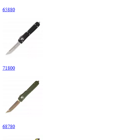
65
880
71
800
68
780