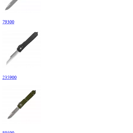
79
300
235
900
80
590