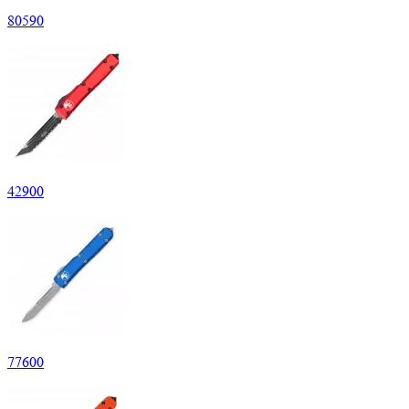
80
590
42
900
77
600