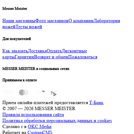
Messer Meister
Наши магазины
Фото магазинов
О компании
Лаборатория
ножей
Тесты ножей
Для покупателей
Как заказать
Доставка
Оплата
Дисконтные
карты
Гарантии
Возврат и обмен
Пожаловаться
MESSER MEISTER в социальных сетях
Принимаем к оплате
Прием онлайн-платежей предоставляется
Т-Банк
.
© 2007 — 2026 MESSER MEISTER
Правила использования сайта
Политика обработки персональных данных и cookies
Сделано с
в
OKC.Media
Работает на
CustomCMS