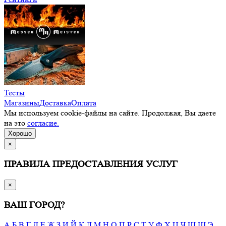
Тесты
Магазины
Доставка
Оплата
Мы используем cookie-файлы на сайте. Продолжая, Вы даете
на это
согласие.
Хорошо
×
ПРАВИЛА ПРЕДОСТАВЛЕНИЯ УСЛУГ
×
ВАШ ГОРОД?
А
Б
В
Г
Д
Е
Ж
З
И
Й
К
Л
М
Н
О
П
Р
С
Т
У
Ф
Х
Ц
Ч
Ш
Щ
Э