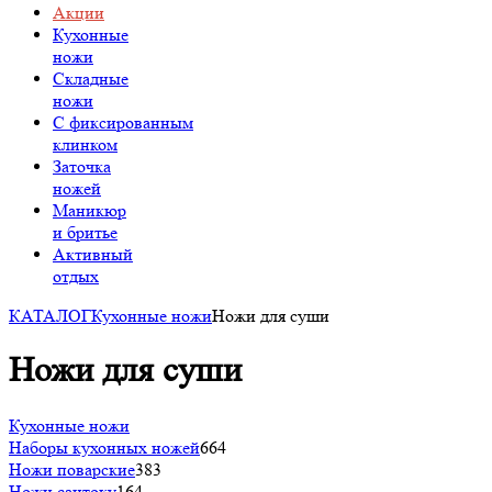
Акции
Кухонные
ножи
Складные
ножи
C фиксированным
клинком
Заточка
ножей
Маникюр
и бритье
Активный
отдых
КАТАЛОГ
Кухонные ножи
Ножи для суши
Ножи для суши
Кухонные ножи
Наборы кухонных ножей
664
Ножи поварские
383
Ножи сантоку
164