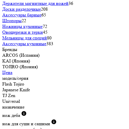
Держатели магнитные для ножей
36
Доски разделочные
208
Аксессуары барные
65
Штопоры
22
Ножницы кухонные
72
Овощерезки и терки
45
Мельницы для специй
80
Аксессуары кухонные
383
Бренды
ARCOS (Испания)
KAI (Япония)
TOJIRO (Япония)
Цена
модель/серия
Flash Tojiro
Japanese Knife
TJ Zen
Universal
назначение
нож деба
нож для суши и сашими