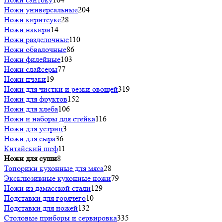
Ножи универсальные
204
Ножи киритсуке
28
Ножи накири
14
Ножи разделочные
110
Ножи обвалочные
86
Ножи филейные
103
Ножи слайсеры
77
Ножи пчаки
19
Ножи для чистки и резки овощей
319
Ножи для фруктов
152
Ножи для хлеба
106
Ножи и наборы для стейка
116
Ножи для устриц
3
Ножи для сыра
36
Китайский шеф
11
Ножи для суши
8
Топорики кухонные для мяса
28
Эксклюзивные кухонные ножи
79
Ножи из дамасской стали
129
Подставки для горячего
10
Подставки для ножей
132
Столовые приборы и сервировка
335