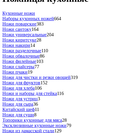
Кухонные ножи
Наборы кухонных ножей
664
Ножи поварские
383
Ножи сантоку
164
Ножи универсальные
204
Ножи киритсуке
28
Ножи накири
14
Ножи разделочные
110
Ножи обвалочные
86
Ножи филейные
103
Ножи слайсеры
77
Ножи пчаки
19
Ножи для чистки и резки овощей
319
Ножи для фруктов
152
Ножи для хлеба
106
Ножи и наборы для стейка
116
Ножи для устриц
3
Ножи для сыра
36
Китайский шеф
11
Ножи для суши
8
Топорики кухонные для мяса
28
Эксклюзивные кухонные ножи
79
Ножи из дамасской стали
129