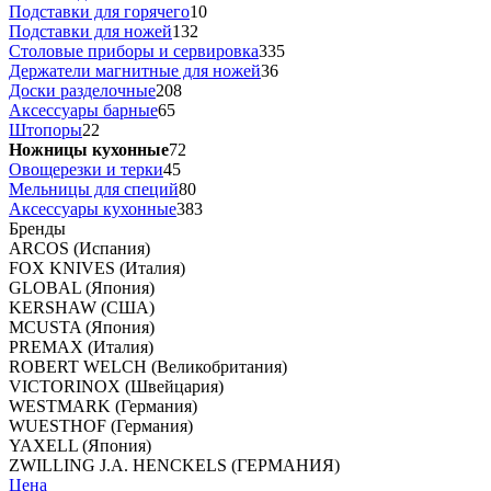
Подставки для горячего
10
Подставки для ножей
132
Столовые приборы и сервировка
335
Держатели магнитные для ножей
36
Доски разделочные
208
Аксессуары барные
65
Штопоры
22
Ножницы кухонные
72
Овощерезки и терки
45
Мельницы для специй
80
Аксессуары кухонные
383
Бренды
ARCOS (Испания)
FOX KNIVES (Италия)
GLOBAL (Япония)
KERSHAW (США)
MCUSTA (Япония)
PREMAX (Италия)
ROBERT WELCH (Великобритания)
VICTORINOX (Швейцария)
WESTMARK (Германия)
WUESTHOF (Германия)
YAXELL (Япония)
ZWILLING J.A. HENCKELS (ГЕРМАНИЯ)
Цена