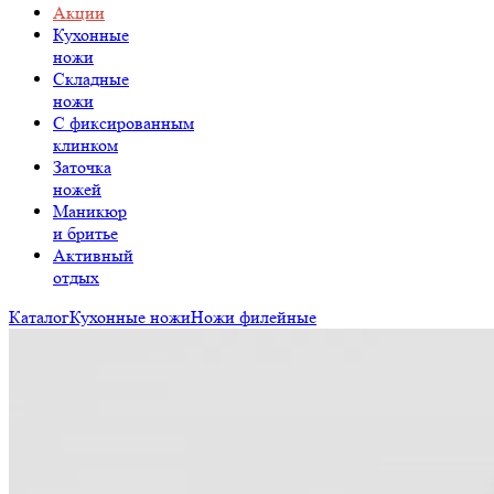
Акции
Кухонные
ножи
Складные
ножи
C фиксированным
клинком
Заточка
ножей
Маникюр
и бритье
Активный
отдых
Каталог
Кухонные ножи
Ножи филейные