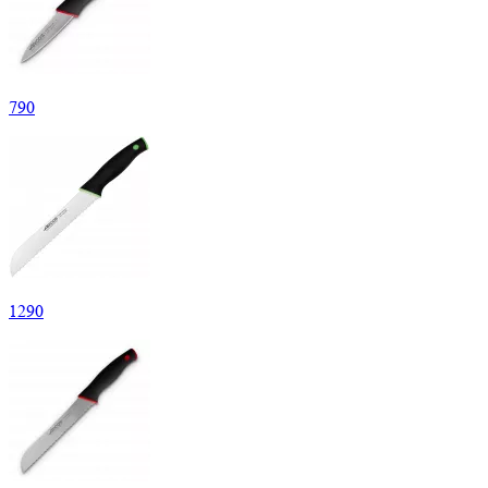
790
1
290