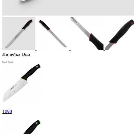
Линейка Duo
1
890