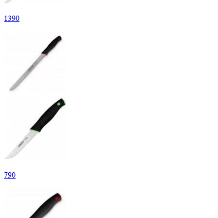
1
390
790