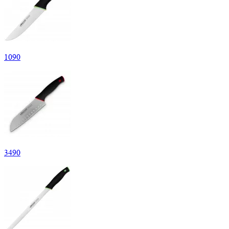
1
090
3
490