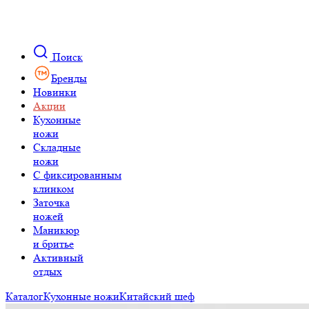
Поиск
Бренды
Новинки
Акции
Кухонные
ножи
Складные
ножи
C фиксированным
клинком
Заточка
ножей
Маникюр
и бритье
Активный
отдых
Каталог
Кухонные ножи
Китайский шеф