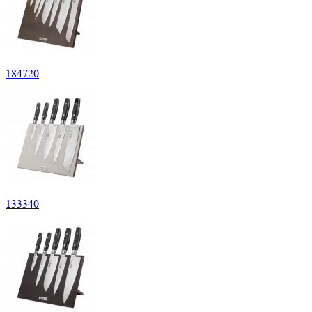
184
720
133
340