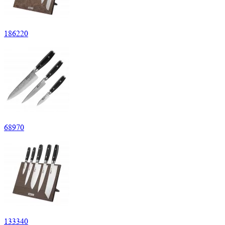
186
220
68
970
133
340