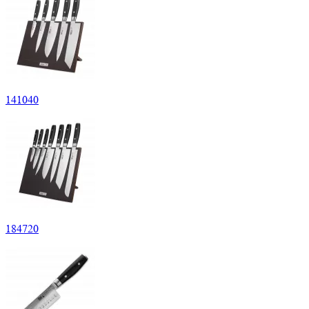
141
040
184
720