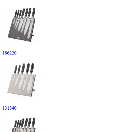
186
220
131
840