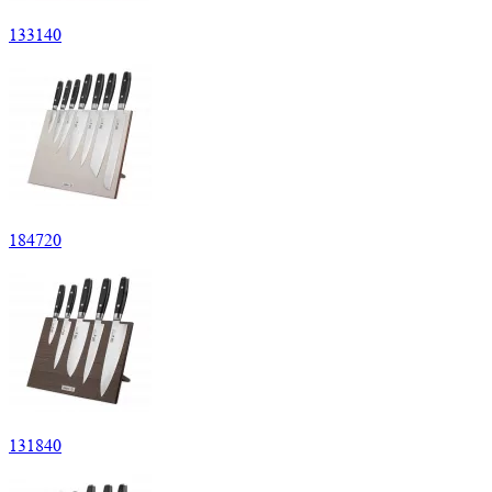
133
140
184
720
131
840