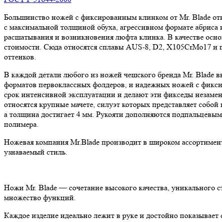
Большинство ножей с фиксированным клинком от Mr. Blade отн
с максимальной толщиной обуха, агрессивном формате абриса 
расшатывания и возникновения люфта клинка. В качестве осно
стоимости. Сюда относятся сплавы AUS-8, D2, X105CrMo17 и п
оттенков.
В каждой детали любого из ножей чешского бренда Mr. Blade 
форматов первоклассных фолдеров, и надежных ножей с фикси
срок интенсивной эксплуатации и делают эти фикседы незамен
относятся крупные мачете, силуэт которых представляет собо
а толщина достигает 4 мм. Рукояти дополняются подпальцевым
полимера.
Ножевая компания Mr.Blade производит в широком ассортимент
узнаваемый стиль.
Ножи Mr. Blade — сочетание высокого качества, уникального 
множество функций.
Каждое изделие идеально лежит в руке и достойно показывает 