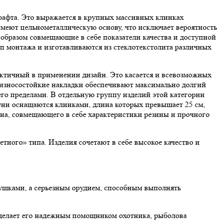
рафта. Это выражается в крупных массивных клинках
меют цельнометаллическую основу, что исключает вероятность
образом совмещающие в себе показатели качества и доступной
п монтажа и изготавливаются из стеклотекстолита различных
актичный в применении дизайн. Это касается и всевозможных
износостойкие накладки обеспечивают максимально долгий
его пределами. В отдельную группу изделий этой категории
 Они оснащаются клинками, длина которых превышает 25 см,
она, совмещающего в себе характеристики резины и прочного
тного» типа. Изделия сочетают в себе высокое качество и
рушками, а серьезным орудием, способным выполнять
то делает его надежным помощником охотника, рыболова