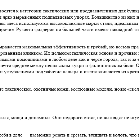
осятся к категории тактических или предназначенных для бушк
и ярко выраженных подпальцевых упорах. Большинство из них и
вы здесь используются высококлассные марки стали, идеальным 
рочие. Рукояти фолдеров по большей части имеют накладной ти
выражается максимальная эффективность и грубый, но весьма пр
рованным клинком. Их цельнометаллическая основа и прочные 
имыми помощниками в любом деле как в черте города, так и за 
й нечто среднее между непальским кукри и филиппинским боло.
и углублениями под рабочие пальцы и изготавливаются из крат
е тактические, охотничьи ножи, костюмные модели, ножи «скеле
стиля, мощи и динамики. Они недорого стоят, но выглядят не иг
себя в деле — им можно резать и срезать, зачищать и колоть, ч