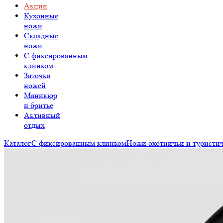
Акции
Кухонные
ножи
Складные
ножи
C фиксированным
клинком
Заточка
ножей
Маникюр
и бритье
Активный
отдых
Каталог
С фиксированным клинком
Ножи охотничьи и туристи