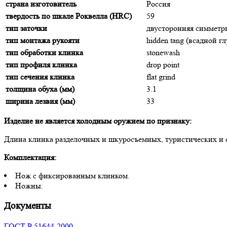
страна изготовитель
Россия
твердость по шкале Роквелла (HRC)
59
тип заточки
двусторонняя симмет
тип монтажа рукояти
hidden tang (всадной г
тип обработки клинка
stonewash
тип профиля клинка
drop point
тип сечения клинка
flat grind
толщина обуха (мм)
3.1
ширина лезвия (мм)
33
Изделие не является холодным оружием по признаку:
Длина клинка разделочных и шкуросъемных, туристических и с
Комплектация:
Нож с фиксированным клинком.
Ножны.
Документы
ГОСТ Р 51644-2000